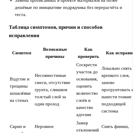
Замена прописанных в проекте материалов на более
дешёвые по инициативе подрядчика без перерасчёта и
теста.
Таблица симптомов, причин и способов
исправления
Возможные
Как
Симптом
Как исправи
причины
проверить
Соскрести
Локально снять
участок до
Несовместимые
крепкого слоя,
Вздутие и
основания,
смеси, отсутствие
заново
трещины
оценить
грунта, слишком
прогрунтовать 
шпаклёвки
количество
толстый слой за
нанести тонкие
на стенах
слоёв и
один проход
подходящей
качество
системы
адгезии
Замер
Скрип и
Неровное
Снять финиш,
отклонений