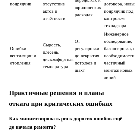
переделках и
подрядчик
отсутствие
договора, новы
юридических
актов и
подрядчик под
расходах
отчётности
контролем
технадзора
Инженерное
От
обследование,
Сырость,
Ошибки
регулировки
балансировка, 
плесень,
вентиляции и
до вскрытия
необходимости
дискомфортная
отопления
потолков и
частичный
температура
шахт
монтаж новых
линий
Практичные решения и планы
отката при критических ошибках
Как минимизировать риск дорогих ошибок ещё
до начала ремонта?