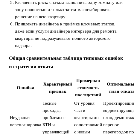
Расчленять риск: сначала выполнить одну комнату или
зону полностью и только затем масштабировать
решение на всю квартиру.
Привлекать дизайнера к приёмке ключевых этапов,
даже если услуги дизайнера интерьера для ремонта
квартиры не подразумевают полного авторского
надзора.
Общая сравнительная таблица типовых ошибок
и стратегии отката
Примерная
Характерный
Оптимальн
Ошибка
стоимость
признак
план откат
последствий
Тесные
От уровня
Проектировщик
проходы,
части
корректирующ
Неудачная
проблемы с
квартиры до
план, демонтаж
перепланировка
БТИ и
сопоставимой
перенос
управляющей
с новым
перегородок п