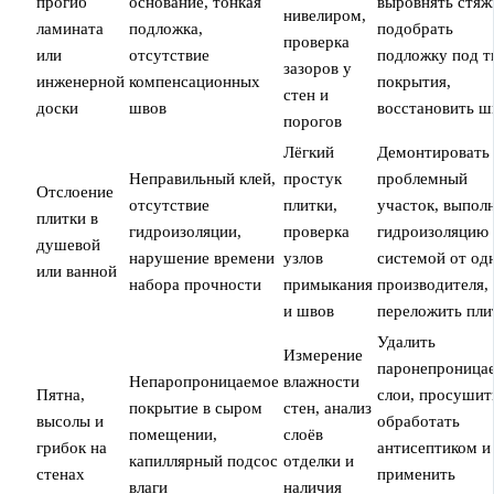
прогиб
основание, тонкая
выровнять стяж
нивелиром,
ламината
подложка,
подобрать
проверка
или
отсутствие
подложку под т
зазоров у
инженерной
компенсационных
покрытия,
стен и
доски
швов
восстановить 
порогов
Лёгкий
Демонтировать
Неправильный клей,
простук
проблемный
Отслоение
отсутствие
плитки,
участок, выпол
плитки в
гидроизоляции,
проверка
гидроизоляцию
душевой
нарушение времени
узлов
системой от од
или ванной
набора прочности
примыкания
производителя,
и швов
переложить пли
Удалить
Измерение
паронепроница
Непаропроницаемое
влажности
Пятна,
слои, просушит
покрытие в сыром
стен, анализ
высолы и
обработать
помещении,
слоёв
грибок на
антисептиком и
капиллярный подсос
отделки и
стенах
применить
влаги
наличия