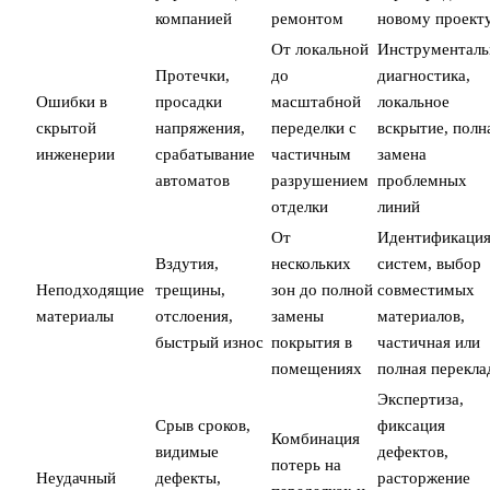
компанией
ремонтом
новому проект
От локальной
Инструменталь
Протечки,
до
диагностика,
Ошибки в
просадки
масштабной
локальное
скрытой
напряжения,
переделки с
вскрытие, полн
инженерии
срабатывание
частичным
замена
автоматов
разрушением
проблемных
отделки
линий
От
Идентификаци
Вздутия,
нескольких
систем, выбор
Неподходящие
трещины,
зон до полной
совместимых
материалы
отслоения,
замены
материалов,
быстрый износ
покрытия в
частичная или
помещениях
полная перекла
Экспертиза,
Срыв сроков,
фиксация
Комбинация
видимые
дефектов,
потерь на
Неудачный
дефекты,
расторжение