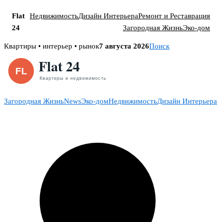
Flat
Недвижимость
Дизайн Интерьера
Ремонт и Реставрация
24
Загородная Жизнь
Эко-дом
Skip
Квартиры • интерьер • рынок
7 августа 2026
Поиск
to
content
Загородная Жизнь
News
Эко-дом
Недвижимость
Дизайн Интерьера