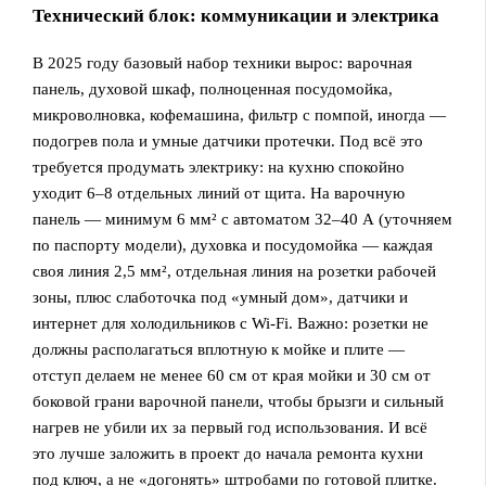
Технический блок: коммуникации и электрика
В 2025 году базовый набор техники вырос: варочная
панель, духовой шкаф, полноценная посудомойка,
микроволновка, кофемашина, фильтр с помпой, иногда —
подогрев пола и умные датчики протечки. Под всё это
требуется продумать электрику: на кухню спокойно
уходит 6–8 отдельных линий от щита. На варочную
панель — минимум 6 мм² с автоматом 32–40 А (уточняем
по паспорту модели), духовка и посудомойка — каждая
своя линия 2,5 мм², отдельная линия на розетки рабочей
зоны, плюс слаботочка под «умный дом», датчики и
интернет для холодильников с Wi‑Fi. Важно: розетки не
должны располагаться вплотную к мойке и плите —
отступ делаем не менее 60 см от края мойки и 30 см от
боковой грани варочной панели, чтобы брызги и сильный
нагрев не убили их за первый год использования. И всё
это лучше заложить в проект до начала ремонта кухни
под ключ, а не «догонять» штробами по готовой плитке.