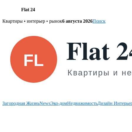
Flat 24
Skip
Квартиры • интерьер • рынок
6 августа 2026
Поиск
to
content
Загородная Жизнь
News
Эко-дом
Недвижимость
Дизайн Интерье