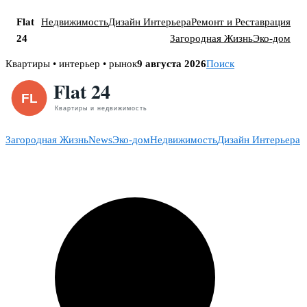
Flat
Недвижимость
Дизайн Интерьера
Ремонт и Реставрация
24
Загородная Жизнь
Эко-дом
Skip
Квартиры • интерьер • рынок
9 августа 2026
Поиск
to
content
Загородная Жизнь
News
Эко-дом
Недвижимость
Дизайн Интерьера