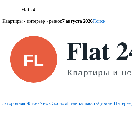
Flat 24
Skip
Квартиры • интерьер • рынок
7 августа 2026
Поиск
to
content
Загородная Жизнь
News
Эко-дом
Недвижимость
Дизайн Интерье