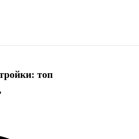
тройки: топ
ь