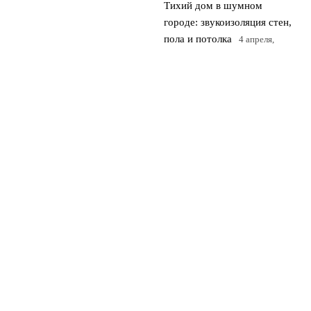
Тихий дом в шумном
городе: звукоизоляция стен,
пола и потолка
4 апреля,
2026
© 2026 Flat 24
Квартиры и недвижимость
News
Дизайн Интерьера
Загородная Жизнь
Недвижимость
Ремонт и Реставрация
Эко-дом