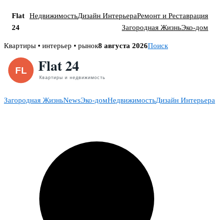
Flat
Недвижимость
Дизайн Интерьера
Ремонт и Реставрация
24
Загородная Жизнь
Эко-дом
Skip
Квартиры • интерьер • рынок
8 августа 2026
Поиск
to
content
Загородная Жизнь
News
Эко-дом
Недвижимость
Дизайн Интерьера