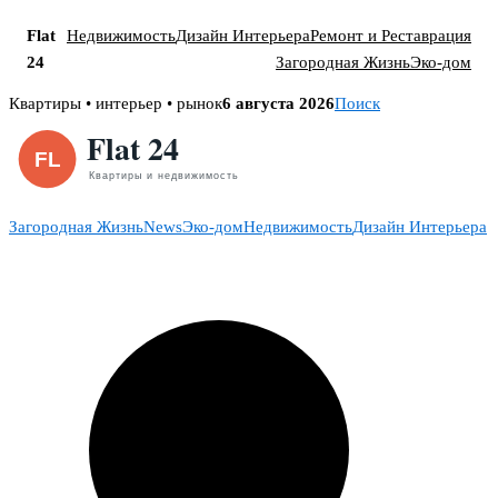
Flat
Недвижимость
Дизайн Интерьера
Ремонт и Реставрация
24
Загородная Жизнь
Эко-дом
Skip
Квартиры • интерьер • рынок
6 августа 2026
Поиск
to
content
Загородная Жизнь
News
Эко-дом
Недвижимость
Дизайн Интерьера