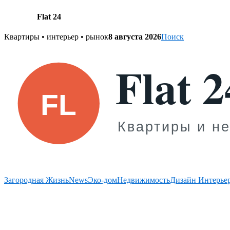
Flat 24
Skip
Квартиры • интерьер • рынок
8 августа 2026
Поиск
to
content
Загородная Жизнь
News
Эко-дом
Недвижимость
Дизайн Интерье