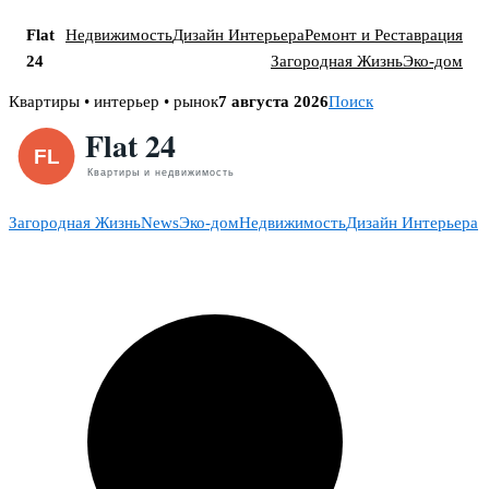
Flat
Недвижимость
Дизайн Интерьера
Ремонт и Реставрация
24
Загородная Жизнь
Эко-дом
Skip
Квартиры • интерьер • рынок
7 августа 2026
Поиск
to
content
Загородная Жизнь
News
Эко-дом
Недвижимость
Дизайн Интерьера