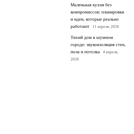
Маленькая кухня без
компромиссов: планировки
и идеи, которые реально
работают
11 апреля, 2026
Тихий дом в шумном
городе: звукоизоляция стен,
пола и потолка
4 апреля,
2026
© 2026 Flat 24
Квартиры и недвижимость
News
Дизайн Интерьера
Загородная Жизнь