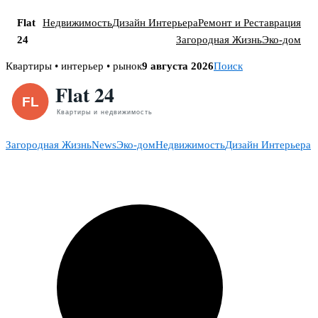
Flat
Недвижимость
Дизайн Интерьера
Ремонт и Реставрация
24
Загородная Жизнь
Эко-дом
Skip
Квартиры • интерьер • рынок
9 августа 2026
Поиск
to
content
Загородная Жизнь
News
Эко-дом
Недвижимость
Дизайн Интерьера