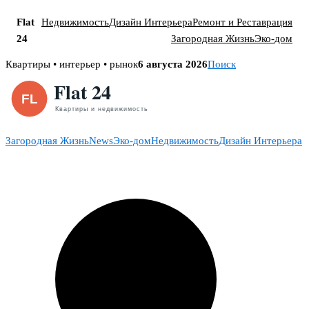
Flat
Недвижимость
Дизайн Интерьера
Ремонт и Реставрация
24
Загородная Жизнь
Эко-дом
Skip
Квартиры • интерьер • рынок
6 августа 2026
Поиск
to
content
Загородная Жизнь
News
Эко-дом
Недвижимость
Дизайн Интерьера