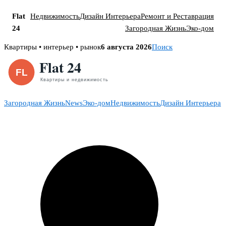
Flat
Недвижимость
Дизайн Интерьера
Ремонт и Реставрация
24
Загородная Жизнь
Эко-дом
Skip
Квартиры • интерьер • рынок
6 августа 2026
Поиск
to
content
Загородная Жизнь
News
Эко-дом
Недвижимость
Дизайн Интерьера